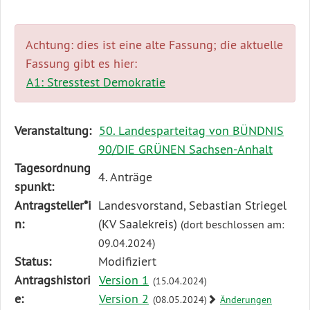
Achtung: dies ist eine alte Fassung; die aktuelle
Fassung gibt es hier:
A1: Stresstest Demokratie
Diese
Veranstaltung:
50. Landesparteitag von BÜNDNIS
Tabelle
90/DIE GRÜNEN Sachsen-Anhalt
beschreibt
Tagesordnung
4. Anträge
den
spunkt:
Status,
Antragsteller*i
Landesvorstand, Sebastian Striegel
die
n:
(KV Saalekreis)
(dort beschlossen am:
Antragstellerin
09.04.2024)
und
Status:
Modifiziert
verschiedene
Antragshistori
Version 1
(15.04.2024)
Rahmendaten
e:
Version 2
(08.05.2024)
Änderungen