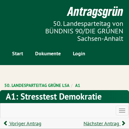
Zur Startseite
Antragsgrün
Zum Inhalt der Seite
50. Landesparteitag von
BÜNDNIS 90/DIE GRÜNEN
Sachsen-Anhalt
Start
Dokumente
Login
50. LANDESPARTEITAG GRÜNE LSA
A1
A1: Stresstest Demokratie
Ha
Voriger Antrag
Nächster Antrag