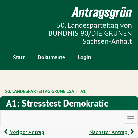
Zur Startseite
Antragsgrün
Zum Inhalt der Seite
50. Landesparteitag von
BÜNDNIS 90/DIE GRÜNEN
Sachsen-Anhalt
Start
Dokumente
Login
50. LANDESPARTEITAG GRÜNE LSA
A1
A1: Stresstest Demokratie
Ha
Voriger Antrag
Nächster Antrag