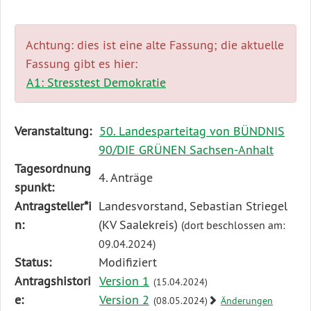
Achtung: dies ist eine alte Fassung; die aktuelle
Fassung gibt es hier:
A1: Stresstest Demokratie
Diese
Veranstaltung:
50. Landesparteitag von BÜNDNIS
Tabelle
90/DIE GRÜNEN Sachsen-Anhalt
beschreibt
Tagesordnung
4. Anträge
den
spunkt:
Status,
Antragsteller*i
Landesvorstand, Sebastian Striegel
die
n:
(KV Saalekreis)
(dort beschlossen am:
Antragstellerin
09.04.2024)
und
Status:
Modifiziert
verschiedene
Antragshistori
Version 1
(15.04.2024)
Rahmendaten
e:
Version 2
(08.05.2024)
Änderungen