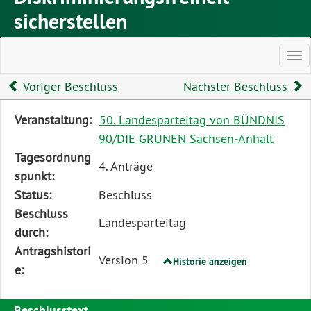
sicherstellen
Ha
Voriger Beschluss
Nächster Beschluss
Diese
Veranstaltung:
50. Landesparteitag von BÜNDNIS
Tabelle
90/DIE GRÜNEN Sachsen-Anhalt
beschreibt
Tagesordnung
4. Anträge
den
spunkt:
Status,
Status:
Beschluss
die
Beschluss
Landesparteitag
Antragstellerin
durch:
und
Antragshistori
Version 5
Historie anzeigen
verschiedene
e:
Rahmendaten
zum
Beschlusstext