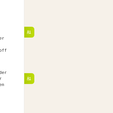
Ä1
er
off
der
r
Ä1
en