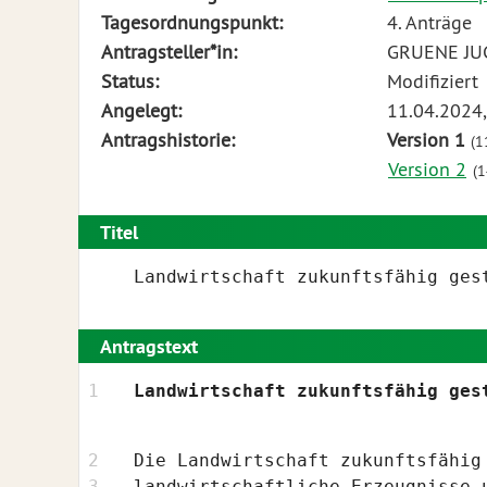
Tabelle
Tagesordnungspunkt:
4. Anträge
beschreibt
Antragsteller*in:
GRUENE JU
den
Status:
Modifiziert
Status,
Angelegt:
11.04.2024,
die
Antragshistorie:
Version 1
(1
Antragstellerin
Version 2
(1
und
verschiedene
Titel
Rahmendaten
Landwirtschaft zukunftsfähig ges
zum
Antrag
Antragstext
Landwirtschaft zukunftsfähig ges
Die Landwirtschaft zukunftsfähig
landwirtschaftliche Erzeugnisse 