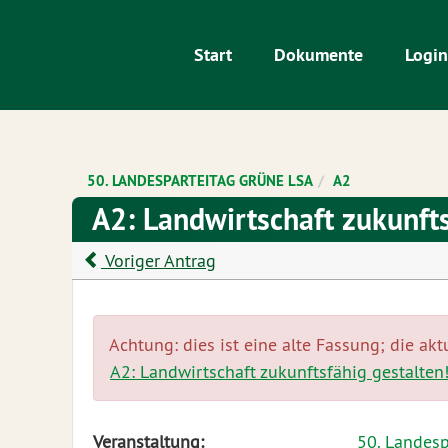
Zur Startseite
Zum Inhalt der Seite
Start
Dokumente
Login
50. LANDESPARTEITAG GRÜNE LSA
A2
A2: Landwirtschaft zukunfts
Voriger Antrag
Achtung: dies ist eine alte Fassung; die akt
A2: Landwirtschaft zukunftsfähig gestalten
Diese
Veranstaltung:
50. Landes