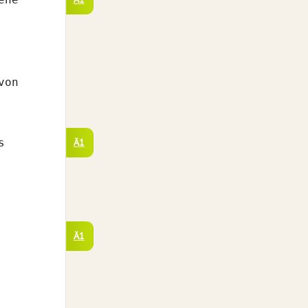
von
s
Ä1
Ä1