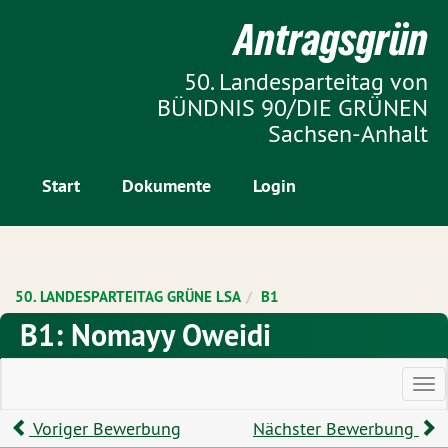
Zur Startseite
Antragsgrün
Zum Inhalt der Seite
50. Landesparteitag von
BÜNDNIS 90/DIE GRÜNEN
Sachsen-Anhalt
Start
Dokumente
Login
50. LANDESPARTEITAG GRÜNE LSA
B1
B1: Nomayy Oweidi
Ha
Voriger Bewerbung
Nächster Bewerbung