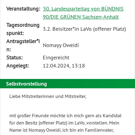
Diese
Veranstaltung:
50. Landesparteitag von BÜNDNIS
Tabelle
90/DIE GRÜNEN Sachsen-Anhalt
beschreibt
Tagesordnung
3.2. Beisitzer*in LaVo (offener Platz)
den
spunkt:
Status,
Antragsteller*i
Nomayy Oweidi
die
n:
Antragstellerin
Status:
Eingereicht
und
Angelegt:
12.04.2024, 13:18
verschiedene
Rahmendaten
Selbstvorstellung
zum
Liebe Mitstreiterinnen und Mitstreiter,
Antrag
mit großer Freunde möchte ich mich gern als Kandidat
für den Besitz (offener Platz) im LaVo, vorstellen. Mein
Name ist Nomayy Oweidi, ich bin ein Familienvater,