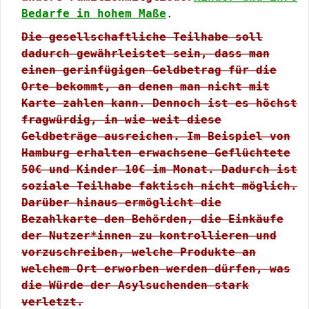
Bedarfe in hohem Maße
.
Die gesellschaftliche Teilhabe soll
dadurch gewährleistet sein, dass man
einen gerinfügigen Geldbetrag für die
Orte bekommt, an denen man nicht mit
Karte zahlen kann. Dennoch ist es höchst
fragwürdig, in wie weit diese
Geldbeträge ausreichen. Im Beispiel von
Hamburg erhalten erwachsene Geflüchtete
50€ und Kinder 10€ im Monat. Dadurch ist
soziale Teilhabe faktisch nicht möglich.
Darüber hinaus ermöglicht die
Bezahlkarte den Behörden, die Einkäufe
der Nutzer*innen zu kontrollieren und
vorzuschreiben, welche Produkte an
welchem Ort erworben werden dürfen, was
die Würde der Asylsuchenden stark
verletzt.