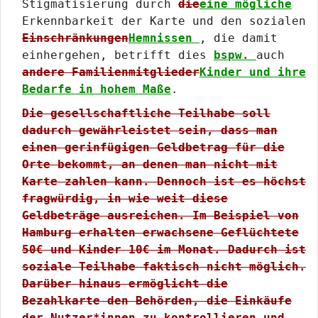
Stigmatisierung durch
die
eine mögliche
Erkennbarkeit der Karte und den sozialen
Einschränkungen
Hemnissen
, die damit
einhergehen, betrifft dies
bspw.
auch
andere Familienmitglieder
Kinder und ihre
Bedarfe in hohem Maße
.
Die gesellschaftliche Teilhabe soll
dadurch gewährleistet sein, dass man
einen gerinfügigen Geldbetrag für die
Orte bekommt, an denen man nicht mit
Karte zahlen kann. Dennoch ist es höchst
fragwürdig, in wie weit diese
Geldbeträge ausreichen. Im Beispiel von
Hamburg erhalten erwachsene Geflüchtete
50€ und Kinder 10€ im Monat. Dadurch ist
soziale Teilhabe faktisch nicht möglich.
Darüber hinaus ermöglicht die
Bezahlkarte den Behörden, die Einkäufe
der Nutzer*innen zu kontrollieren und