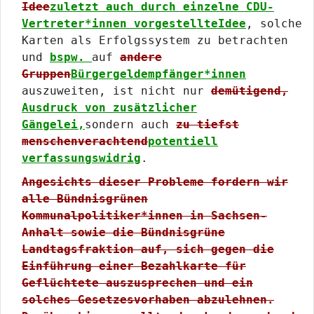
Idee
zuletzt auch durch einzelne CDU-
Vertreter*innen vorgestellteIdee
, solche
Karten als Erfolgssystem zu betrachten
und
bspw.
auf
andere
Gruppen
Bürgergeldempfänger*innen
auszuweiten, ist nicht nur
demütigend,
Ausdruck von zusätzlicher
Gängelei,
sondern auch
zu tiefst
menschenverachtend
potentiell
verfassungswidrig
.
Angesichts dieser Probleme fordern wir
alle Bündnisgrünen
Kommunalpolitiker*innen in Sachsen-
Anhalt sowie die Bündnisgrüne
Landtagsfraktion auf, sich gegen die
Einführung einer Bezahlkarte für
Geflüchtete auszusprechen und ein
solches Gesetzesvorhaben abzulehnen.