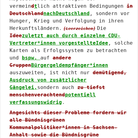
vermein
d
t
lich attraktiven Bedingungen
in
Deutschland
nachDeutschland
, sondern vor
Hunger, Krieg und Verfolgung in ihren
Herkunftsländern.
Die
[Leerzeichen]
Idee
zuletzt auch durch einzelne CDU-
Vertreter*innen vorgestellteIdee
, solche
Karten als Erfolgssystem zu betrachten
und
bspw.
auf
andere
Gruppen
Bürgergeldempfänger*innen
auszuweiten, ist nicht nur
demütigend,
Ausdruck von zusätzlicher
Gängelei,
sondern auch
zu tiefst
menschenverachtend
potentiell
verfassungswidrig
.
Angesichts dieser Probleme fordern wir
alle Bündnisgrünen
Kommunalpolitiker*innen in Sachsen-
Anhalt sowie die Bündnisgrüne