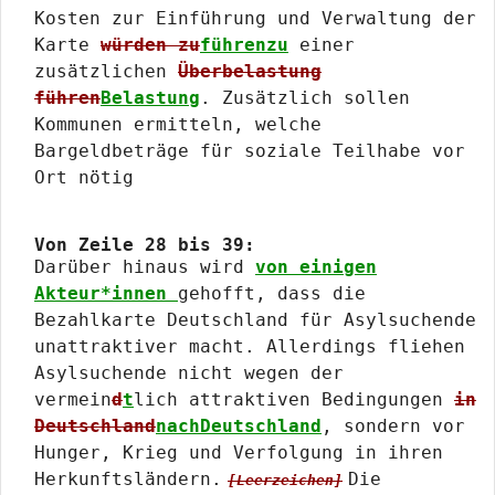
Kosten zur Einführung und Verwaltung der
Karte
würden zu
führenzu
einer
zusätzlichen
Überbelastung
führen
Belastung
. Zusätzlich sollen
Kommunen ermitteln, welche
Bargeldbeträge für soziale Teilhabe vor
Ort nötig
Von Zeile 28 bis 39:
Darüber hinaus wird
von einigen
Akteur*innen
gehofft, dass die
Bezahlkarte Deutschland für Asylsuchende
unattraktiver macht. Allerdings fliehen
Asylsuchende nicht wegen der
vermein
d
t
lich attraktiven Bedingungen
in
Deutschland
nachDeutschland
, sondern vor
Hunger, Krieg und Verfolgung in ihren
Herkunftsländern.
Die
[Leerzeichen]