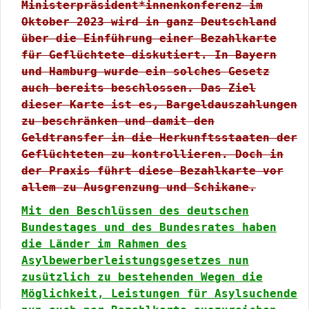
Ministerpräsident*innenkonferenz im
Oktober 2023 wird in ganz Deutschland
über die Einführung einer Bezahlkarte
für Geflüchtete diskutiert. In Bayern
und Hamburg wurde ein solches Gesetz
auch bereits beschlossen. Das Ziel
dieser Karte ist es, Bargeldauszahlungen
zu beschränken und damit den
Geldtransfer in die Herkunftsstaaten der
Geflüchteten zu kontrollieren. Doch in
der Praxis führt diese Bezahlkarte vor
allem zu Ausgrenzung und Schikane.
Mit den Beschlüssen des deutschen
Bundestages und des Bundesrates haben
die Länder im Rahmen des
Asylbewerberleistungsgesetzes nun
zusützlich zu bestehenden Wegen die
Möglichkeit, Leistungen für Asylsuchende