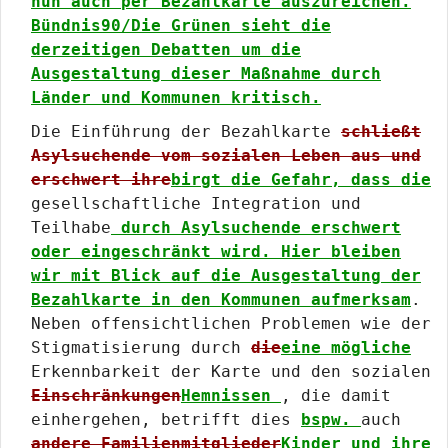
nun auch per Bezahlkarte auszureichen.
Bündnis90/Die Grünen sieht die
derzeitigen Debatten um die
Ausgestaltung dieser Maßnahme durch
Länder und Kommunen kritisch.
Die Einführung der Bezahlkarte
schließt
Asylsuchende vom sozialen Leben aus und
erschwert ihre
birgt die Gefahr, dass die
gesellschaftliche Integration und
Teilhabe
durch Asylsuchende erschwert
oder eingeschränkt wird. Hier bleiben
wir mit Blick auf die Ausgestaltung der
Bezahlkarte in den Kommunen aufmerksam
.
Neben offensichtlichen Problemen wie der
Stigmatisierung durch
die
eine mögliche
Erkennbarkeit der Karte und den sozialen
Einschränkungen
Hemnissen
, die damit
einhergehen, betrifft dies
bspw.
auch
andere Familienmitglieder
Kinder und ihre