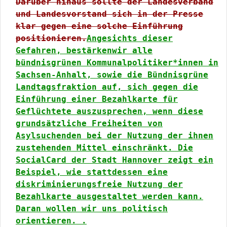
Darüber hinaus sollte der Landesverband
und Landesvorstand sich in der Presse
klar gegen eine solche Einführung
positionieren.
Angesichts dieser
Gefahren, bestärkenwir alle
bündnisgrünen Kommunalpolitiker*innen in
Sachsen-Anhalt, sowie die Bündnisgrüne
Landtagsfraktion auf, sich gegen die
Einführung einer Bezahlkarte für
Geflüchtete auszusprechen, wenn diese
grundsätzliche Freiheiten von
Asylsuchenden bei der Nutzung der ihnen
zustehenden Mittel einschränkt. Die
SocialCard der Stadt Hannover zeigt ein
Beispiel, wie stattdessen eine
diskriminierungsfreie Nutzung der
Bezahlkarte ausgestaltet werden kann.
Daran wollen wir uns politisch
orientieren. .