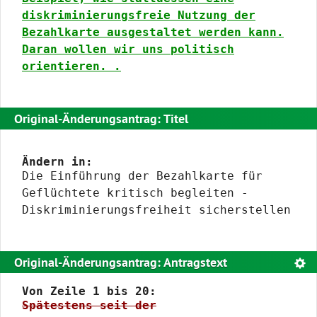
diskriminierungsfreie Nutzung der
Bezahlkarte ausgestaltet werden kann.
Daran wollen wir uns politisch
orientieren. .
Original-Änderungsantrag: Titel
Ändern in:
Die Einführung der Bezahlkarte für
Geflüchtete kritisch begleiten -
Diskriminierungsfreiheit sicherstellen
Original-Änderungsantrag: Antragstext
Text
Von Zeile 1 bis 20:
Spätestens seit der