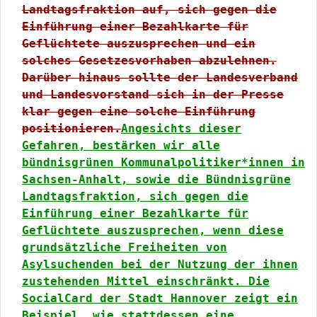
Landtagsfraktion auf, sich gegen die
Einführung einer Bezahlkarte für
Geflüchtete auszusprechen und ein
solches Gesetzesvorhaben abzulehnen.
Darüber hinaus sollte der Landesverband
und Landesvorstand sich in der Presse
klar gegen eine solche Einführung
positionieren.
Angesichts dieser
Gefahren, bestärken wir alle
bündnisgrünen Kommunalpolitiker*innen in
Sachsen-Anhalt, sowie die Bündnisgrüne
Landtagsfraktion, sich gegen die
Einführung einer Bezahlkarte für
Geflüchtete auszusprechen, wenn diese
grundsätzliche Freiheiten von
Asylsuchenden bei der Nutzung der ihnen
zustehenden Mittel einschränkt. Die
SocialCard der Stadt Hannover zeigt ein
Beispiel, wie stattdessen eine