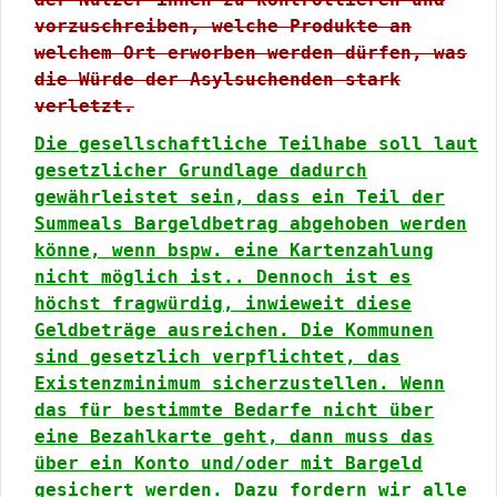
vorzuschreiben, welche Produkte an
welchem Ort erworben werden dürfen, was
die Würde der Asylsuchenden stark
verletzt.
Die gesellschaftliche Teilhabe soll laut
gesetzlicher Grundlage dadurch
gewährleistet sein, dass ein Teil der
Summeals Bargeldbetrag abgehoben werden
könne, wenn bspw. eine Kartenzahlung
nicht möglich ist.. Dennoch ist es
höchst fragwürdig, inwieweit diese
Geldbeträge ausreichen. Die Kommunen
sind gesetzlich verpflichtet, das
Existenzminimum sicherzustellen. Wenn
das für bestimmte Bedarfe nicht über
eine Bezahlkarte geht, dann muss das
über ein Konto und/oder mit Bargeld
gesichert werden. Dazu fordern wir alle