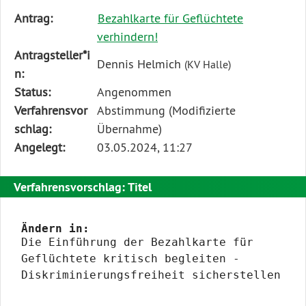
Diese
Antrag:
Bezahlkarte für Geflüchtete
Tabelle
verhindern!
beschreibt
Antragsteller*i
Dennis Helmich
(KV Halle)
den
n:
Status,
Status:
Angenommen
die
Verfahrensvor
Abstimmung (Modifizierte
Antragstellerin
schlag:
Übernahme)
und
Angelegt:
03.05.2024, 11:27
verschiedene
Rahmendaten
Verfahrensvorschlag: Titel
zum
Änderungsantrag
Ändern in:
Die Einführung der Bezahlkarte für
Geflüchtete kritisch begleiten -
Diskriminierungsfreiheit sicherstellen